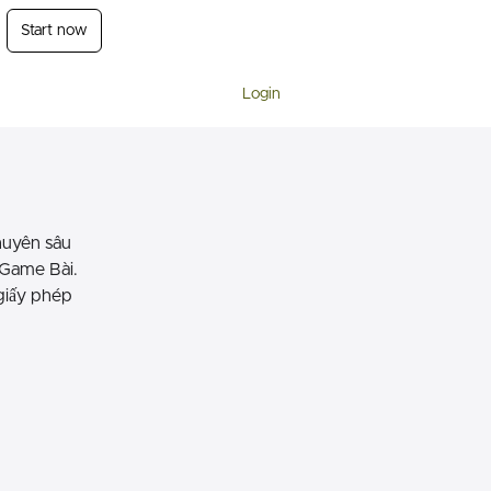
Start now
Login
chuyên sâu
 Game Bài.
 giấy phép