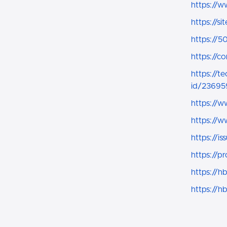
https://
https://
https://
https://c
https://t
id/236959
https://
https://
https://
https://p
https://
https://