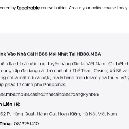
owered by
course builder. Create your online course today.
ink Vào Nhà Cái HB88 Mới Nhất Tại HB88.MBA
 một địa chỉ cá cược trực tuyến hàng đầu tại Việt Nam, đặc biệt 
c cung cấp đa dạng các trò chơi như Thể Thao, Casino, Xổ Số và
g chỉ là một nơi cá cược, mà là hành trình khám phá thú vị với
ợp pháp từ chính phủ Philippines.
8.mba#hb88.casino#nhacaihb88#dangkyhb88
n Liên Hệ
:
:
62 P. Hàng Quạt, Hàng Gai, Hoàn Kiếm, Hà Nội, Việt Nam
 Thoại
: 0813251410