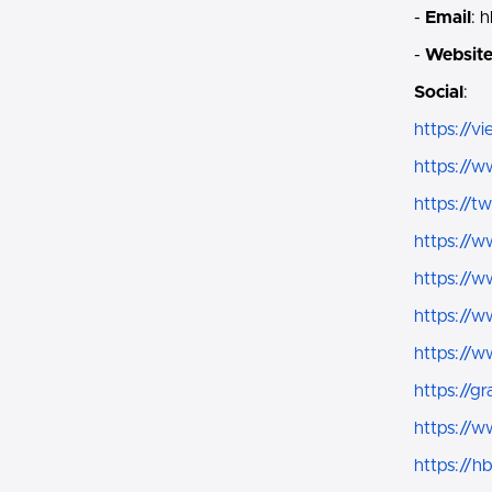
-
Email
:
h
-
Websit
Social
:
https://
https://
https://
https://
https://
https://
https://
https://
https://
https://